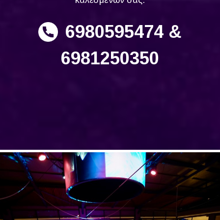
καλεσμένων σας.
6980595474 &
6981250350