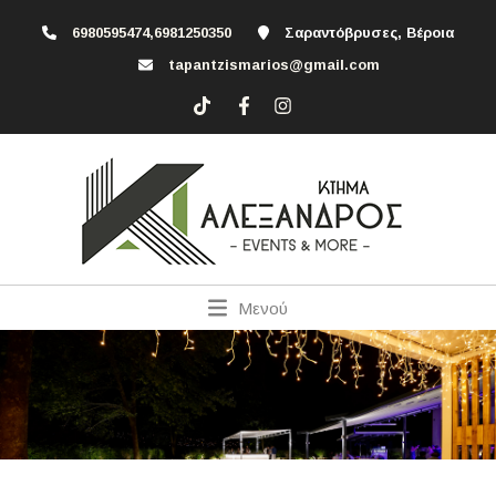
6980595474,6981250350
Σαραντόβρυσες, Βέροια
tapantzismarios@gmail.com
Μενού